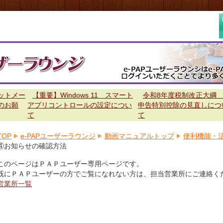
ットメー
【重要】Windows 11 スマート
令和8年度税制改正大綱
のお願
アプリコントロールの設定につい
申告特別控除の見直しにつ
て
て
TOP
e-PAPユーザーラウンジ
動画マニュアルトップ
便利機能・
④お知らせの確認方法
このページはＰＡＰユーザー専用ページです。
既にＰＡＰユーザーの方でご覧になれない方は、担当営業所にご連絡く
営業所一覧