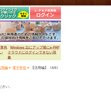
 青色
Windows 11にアップ後にe-PAP
い
クラウドにログインできない現
象
活用編
電子申告
【活用編】《4/6》
ださい。