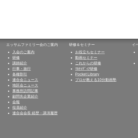
エッサムファミリー会のご案内
研修＆セミナー
イ
入会のご案内
お役立ちセミナー
研修
動画セミナー
講師紹介
これからの研修
行事・旅行
ﾏﾙﾁﾒﾃﾞｨｱ研修
各種割引
Pocket Library
連合会ニュース
プロが教える10分動画塾
地区会ニュース
事務所訪問記事
顧問先企業紹介
会報
役員紹介
連合会会長 経歴・講演履歴