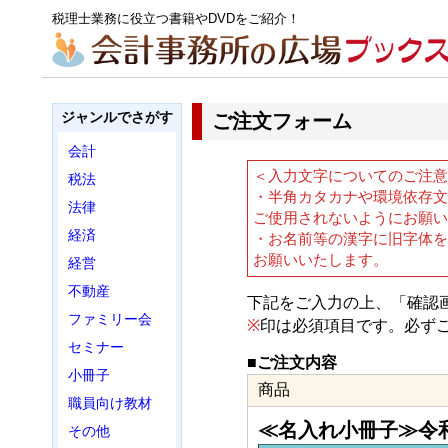
税理士業務に役立つ書籍やDVDをご紹介！
ジャンルでさがす
ご注文フォーム
会計
＜入力文字についてのご注意
税法
・半角カタカナや環境依存文
法律
ご使用されないようにお願い
経済
・お名前等の漢字に旧字体
お願いいたします。
経営
不動産
下記をご入力の上、「確認
ファミリー会
※
印は必須項目です。必ず
セミナー
■ご注文内容
小冊子
商品
職員向け教材
≪名入れ小冊子≫令
その他