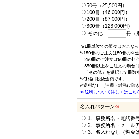
50冊（25,500円）
100冊（46,000円）
200冊（87,000円）
300冊（123,000円）
その他：
冊（
※1冊単位での販売はおこなっ
※150冊のご注文は50冊の料
250冊のご注文は50冊の料
350冊以上をご注文の場合
「その他」を選択して冊数を
※価格は税抜金額です。
※送料なし（沖縄・離島は除
≫送料について詳しくはこち
名入れパターン
※
1、事務所名・電話番号
2、事務所名・メール
3、名入れなし（料金