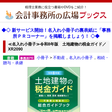
税理士業務に役立つ書籍やDVDをご紹介！
◆◇ 新サービス開始！名入れ小冊子の裏表紙に「事務
所ＰＲコーナー」を掲載しましょう！ ◇◆
≪名入れ小冊子≫令和8年版 土地建物の税金ガイド／
XR2090
小冊子
>
不動産
，
名入れ小冊子
，
相続・
贈与・承継