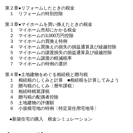
第２章●リフォームしたときの税金
１ リフォームの特別控除
第３章●マイホームを買い換えたときの税金
１ マイホーム売却にかかる税金
２ マイホームの3,000万円控除
３ マイホームの買換え特例
４ マイホーム買換えの損失の損益通算及び繰越控除
５ マイホームの譲渡損失の損益通算及び繰越控除
６ マイホーム譲渡の軽減税率
７ マイホームの特例の選択
第４章●土地建物をめぐる相続税と贈与税
１ 相続税のしくみと計算 ■相続税を計算してみよう
２ 贈与税のしくみ〔暦年課税〕
３ 相続時精算課税
４ 贈与税の配偶者控除
５ 土地建物の評価額
６ 小規模宅地の特例〔特定居住用宅地等〕
●新築住宅の購入 税金シミュレーション