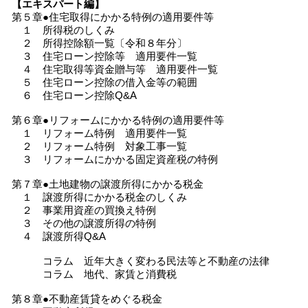
【エキスパート編】
第５章●住宅取得にかかる特例の適用要件等
１ 所得税のしくみ
２ 所得控除額一覧〔令和８年分〕
３ 住宅ローン控除等 適用要件一覧
４ 住宅取得等資金贈与等 適用要件一覧
５ 住宅ローン控除の借入金等の範囲
６ 住宅ローン控除Q&A
第６章●リフォームにかかる特例の適用要件等
１ リフォーム特例 適用要件一覧
２ リフォーム特例 対象工事一覧
３ リフォームにかかる固定資産税の特例
第７章●土地建物の譲渡所得にかかる税金
１ 譲渡所得にかかる税金のしくみ
２ 事業用資産の買換え特例
３ その他の譲渡所得の特例
４ 譲渡所得Q&A
コラム 近年大きく変わる民法等と不動産の法律
コラム 地代、家賃と消費税
第８章●不動産賃貸をめぐる税金