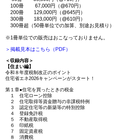
100冊 67,000円（@670円）
200冊 129,000円（@645円）
300冊 183,000円（@610円）
300冊超（50冊単位での加算、別途お見積り）
※1冊単位での販売はおこなっておりません。
＞掲載見本はこちら（PDF）
＜収録内容＞
【住まい編】
令和８年度税制改正のポイント
住宅省エネ2026キャンペーンがスタート！
第１章●住宅を買ったときの税金
１ 住宅ローン控除
２ 住宅取得等資金贈与の非課税特例
３ 認定住宅等の新築等の特別控除
４ 登録免許税
５ 不動産取得税
６ 印紙税
７ 固定資産税
８ 消費税