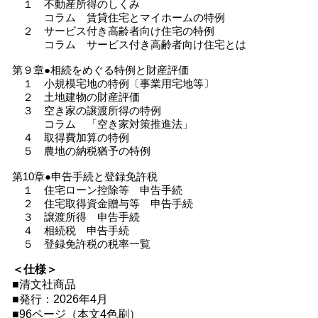
１ 不動産所得のしくみ
コラム 賃貸住宅とマイホームの特例
２ サービス付き高齢者向け住宅の特例
コラム サービス付き高齢者向け住宅とは
第９章●相続をめぐる特例と財産評価
１ 小規模宅地の特例〔事業用宅地等〕
２ 土地建物の財産評価
３ 空き家の譲渡所得の特例
コラム 「空き家対策推進法」
４ 取得費加算の特例
５ 農地の納税猶予の特例
第10章●申告手続と登録免許税
１ 住宅ローン控除等 申告手続
２ 住宅取得資金贈与等 申告手続
３ 譲渡所得 申告手続
４ 相続税 申告手続
５ 登録免許税の税率一覧
＜仕様＞
■清文社商品
■発行：2026年4月
■96ページ（本文4色刷）