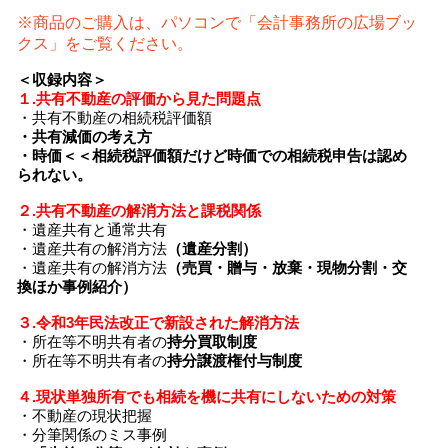
※商品のご購入は、パソコンで「会計事務所の広場ブッ
クス」をご覧ください。
＜収録内容＞
１.共有不動産の評価から見た問題点
・共有不動産の相続税評価額
・共有減価の考え方
・時価＜＜相続税評価額だけど時価での相続税申告は認め
られない。
２.共有不動産の解消方法と課税関係
・遺産共有と通常共有
・遺産共有の解消方法
（遺産分割）
・遺産共有の解消方法
（売買・贈与・放棄・現物分割・交
換ほか事例紹介）
３.令和3年民法改正で新設された解消方法
・所在等不明共有者の
持分買取制度
・所在等不明共有者の
持分譲渡権付与制度
４.現状単独所有でも相続を機に共有にしないための対策
・不動産の現状把握
・分筆関係のミス事例