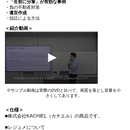
・「生前に分筆」が有効な事例
・負の不動産対策
・遺言作成
・信託による方法
＜紹介動画＞
0
seconds
of
0
seconds
※サンプル動画は実際のDVDと比べて、画質を落とし容量を小
さくしてあります。
＜仕様＞
■株式会社KACHIEL（カチエル）の商品です。
■レジュメについて