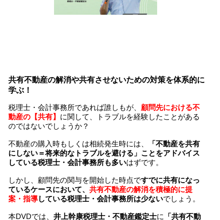
共有不動産の解消や共有させないための対策を体系的に
学ぶ！
税理士・会計事務所であれば誰しもが、
顧問先における不
動産の【共有】
に関して、トラブルを経験したことがある
のではないでしょうか？
不動産の購入時もしくは相続発生時には、
「不動産を共有
にしない＝将来的なトラブルを避ける」ことをアドバイス
している税理士・会計事務所も多い
はずです。
しかし、顧問先の関与を開始した時点で
すでに共有になっ
ているケースにおいて、
共有不動産の解消を積極的に提
案・指導
している税理士・会計事務所は少ない
でしょう。
本DVDでは、
井上幹康税理士・不動産鑑定士
に
「共有不動