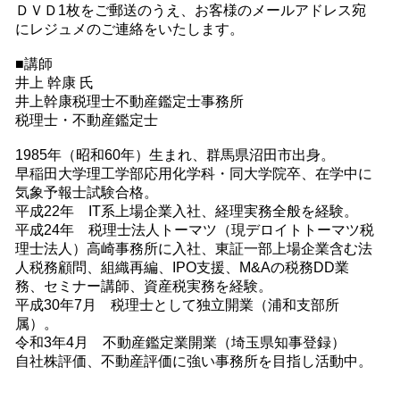
ＤＶＤ1枚をご郵送のうえ、お客様のメールアドレス宛
にレジュメのご連絡をいたします。
■講師
井上 幹康 氏
井上幹康税理士不動産鑑定士事務所
税理士・不動産鑑定士
1985年（昭和60年）生まれ、群馬県沼田市出身。
早稲田大学理工学部応用化学科・同大学院卒、在学中に
気象予報士試験合格。
平成22年 IT系上場企業入社、経理実務全般を経験。
平成24年 税理士法人トーマツ（現デロイトトーマツ税
理士法人）高崎事務所に入社、東証一部上場企業含む法
人税務顧問、組織再編、IPO支援、M&Aの税務DD業
務、セミナー講師、資産税実務を経験。
平成30年7月 税理士として独立開業（浦和支部所
属）。
令和3年4月 不動産鑑定業開業（埼玉県知事登録）
自社株評価、不動産評価に強い事務所を目指し活動中。