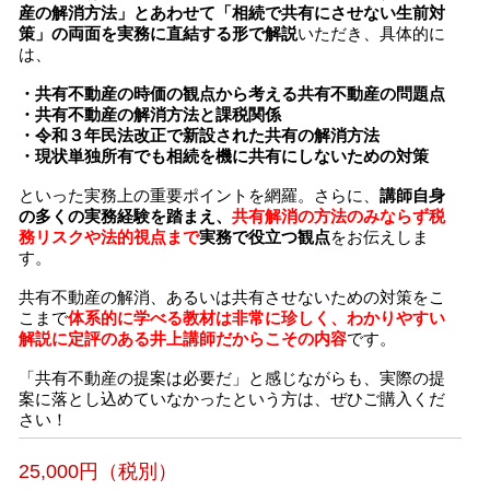
産の解消方法」とあわせて「相続で共有にさせない生前対
策」の両面を実務に直結する形で解説
いただき、具体的に
は、
・共有不動産の時価の観点から考える共有不動産の問題点
・共有不動産の解消方法と課税関係
・令和３年民法改正で新設された共有の解消方法
・現状単独所有でも相続を機に共有にしないための対策
といった実務上の重要ポイントを網羅。さらに、
講師自身
の多くの実務経験を踏まえ、
共有解消の方法のみならず税
務リスクや法的視点まで
実務で役立つ観点
をお伝えしま
す。
共有不動産の解消、あるいは共有させないための対策をこ
こまで
体系的に学べる教材は非常に珍しく、わかりやすい
解説に定評のある井上講師だからこその内容
です。
「共有不動産の提案は必要だ」と感じながらも、実際の提
案に落とし込めていなかったという方は、ぜひご購入くだ
さい！
25,000円（税別）