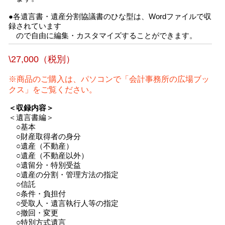
●各遺言書・遺産分割協議書のひな型は、Wordファイルで収
録されています
ので自由に編集・カスタマイズすることができます。
\27,000（税別）
※商品のご購入は、パソコンで「会計事務所の広場ブッ
クス」をご覧ください。
＜収録内容＞
＜遺言書編＞
○基本
○財産取得者の身分
○遺産（不動産）
○遺産（不動産以外）
○遺留分・特別受益
○遺産の分割・管理方法の指定
○信託
○条件・負担付
○受取人・遺言執行人等の指定
○撤回・変更
○特別方式遺言