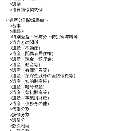
○遺贈
○遺言類似契約例
＜遺産分割協議書編＞
○基本
○相続人
○特別受益・寄与分・特別寄与料等
○遺言との関係
○遺産（不動産）
○遺産（配偶者居住権）
○遺産（現金・預貯金）
○遺産（動産等）
○遺産（有価証券等）
○遺産（預貯金以外の金銭債権等）
○遺産（知的財産権）
○遺産（暗号資産）
○遺産（祭祀財産等）
○遺産（事業用財産）
○遺産（債務その他）
○代償分割
○換価分割
○遺留分
○数次相続