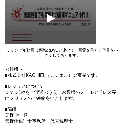
of
0
seconds
※サンプル動画は実際のDVDと比べて、画質を落とし容量を小
さくしてあります。
＜仕様＞
■株式会社KACHIEL（カチエル）の商品です。
■レジュメについて
ＤＶＤ1枚をご郵送のうえ、お客様のメールアドレス宛
にレジュメのご連絡をいたします。
■講師
天野 伴 氏
天野伴税理士事務所 代表税理士