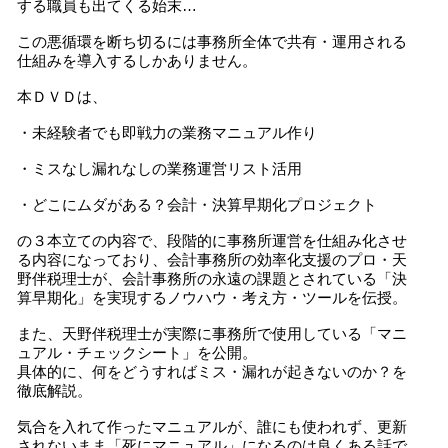
する職員も出てくる始末…
この悪循環を断ち切るには事務所全体で共有・運用される
仕組みを導入するしかありません。
本ＤＶＤは、
・未経験者でも即戦力の業務マニュアル作り
・ミスなし漏れなしの業務運営リスト活用
・どこにムダがある？会計・決算早期化プロジェクト
の３本立ての内容で、段階的に事務所運営を仕組み化させ
る内容になっており、会計事務所の効率化支援のプロ・天
野伴税理士が、会計事務所の永遠の課題とされている「決
算早期化」を実現するノウハウ・考え方・ツールを伝授。
また、天野伴税理士が実際に事務所で使用している「マニ
ュアル・チェックシート」を公開。
具体的に、何をどうすればミス・漏れが起きないのか？を
徹底解説。
気合を入れて作ったマニュアルが、誰にも使われず、更新
されないまま「死にマニュアル」になるのは良くある話で