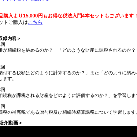
品購入より15,000円もお得な税法入門4本セットもございます
ットご購入は
こちら
収録内容＞
1回
誰が相続税を納めるのか？」「どのような財産に課税されるのか？
。
2回
納付する税額はどのように計算するのか？」また「どのように納め
します。
3回
相続税が課税される財産をどのように評価するのか？」を学習しま
4回
続税の補完税である贈与税及び相続時精算課税について学習します
紹介動画＞
conds