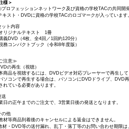
仕様＞
㈱プロフェッションネットワーク及び資格の学校TACの共同開
テキスト・DVDに資格の学校TACのロゴマークが入っています
セット内容
オリジナルテキスト 1冊
講義DVD（4枚、全4回／1回約120分）
税務コンパクトブック（令和8年度版）
ご注意≫
DVDの再生（視聴）
本商品を視聴するには、DVDビデオ対応プレーヤーで再生して
パソコンで再生する場合は、パソコンにDVDドライブ、DVD
されている必要があります。
発送
業日の正午までのご注文で、3営業日後の発送となります。
その他
教材等商品到着後のキャンセルによる返金はできません。
教材・DVD等の送付漏れ、乱丁・落丁等のお問い合わせ期限は