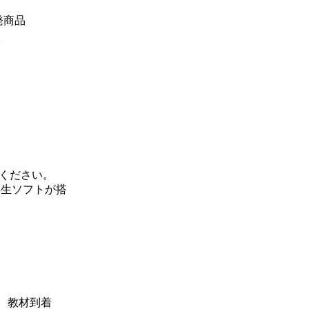
発商品
。
ください。
再生ソフトが搭
、教材到着