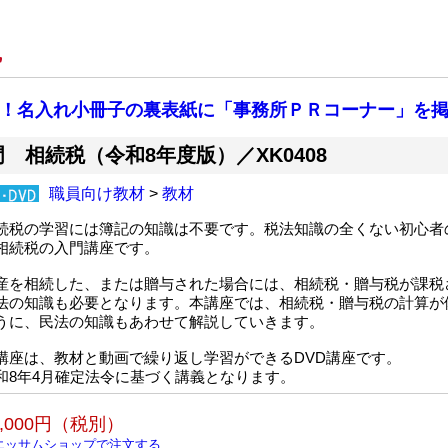
始！名入れ小冊子の裏表紙に「事務所ＰＲコーナー」を掲
 相続税（令和8年度版）／XK0408
職員向け教材
>
教材
続税の学習には簿記の知識は不要です。税法知識の全くない初心者
相続税の入門講座です。
産を相続した、または贈与された場合には、相続税・贈与税が課税
法の知識も必要となります。本講座では、相続税・贈与税の計算が
うに、民法の知識もあわせて解説していきます。
講座は、教材と動画で繰り返し学習ができるDVD講座です。
和8年4月確定法令に基づく講義となります。
0,000円（税別）
エッサムショップで注文する