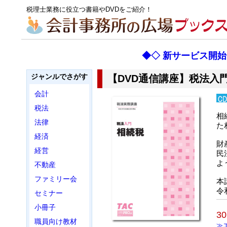
税理士業務に役立つ書籍やDVDをご紹介！
◆◇ 新サービス開
ジャンルでさがす
【DVD通信講座】税法入門
会計
税法
相
法律
た
経済
財
経営
民
よ
不動産
ファミリー会
本
令
セミナー
小冊子
3
職員向け教材
≫