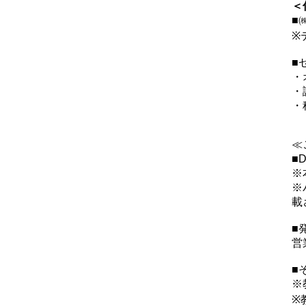
＜
■
※
■
・
・
・
≪
■
※
※
載
■
営
■
※
※