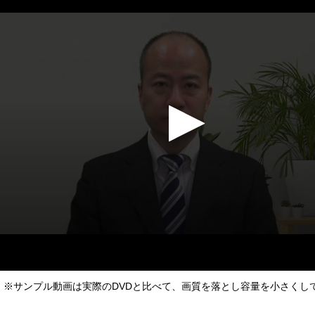
conds
Volume
%
※サンプル動画は実際のDVDと比べて、画質を落とし容量を小さくし