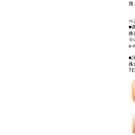
後
≪
■
株
※
e-
■
株
TE