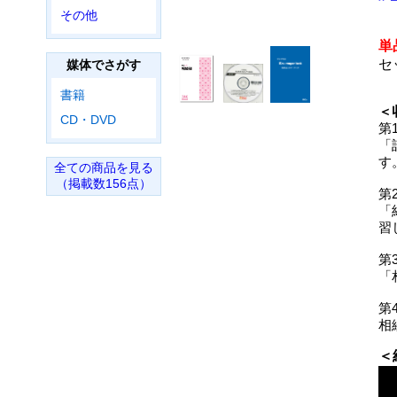
その他
単
セ
媒体でさがす
書籍
＜
CD・DVD
第
「
す
全ての商品を見る
（掲載数156点）
第
「
習
第
「
第
相
＜
0
se