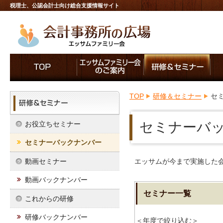
税理士、公認会計士向け総合支援情報サイト
TOP
研修＆セミナー
セ
セミナーバ
お役立ちセミナー
セミナーバックナンバー
動画セミナー
エッサムが今まで実施した
動画バックナンバー
セミナー一覧
これからの研修
研修バックナンバー
＜年度で絞り込む＞