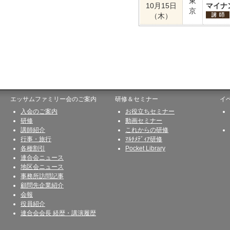
東
10月15日
マイナ
京
（木）
エッサムファミリー会のご案内
研修＆セミナー
イ
入会のご案内
お役立ちセミナー
研修
動画セミナー
講師紹介
これからの研修
行事・旅行
ﾏﾙﾁﾒﾃﾞｨｱ研修
各種割引
Pocket Library
連合会ニュース
地区会ニュース
事務所訪問記事
顧問先企業紹介
会報
役員紹介
連合会会長 経歴・講演履歴