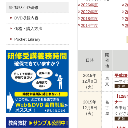
2026年度
2
ﾏﾙﾁﾒﾃﾞｨｱ研修
2022年度
2
DVD収録内容
2018年度
2
2014年度
2
価格・購入方法
Pocket Library
開
日時
催
地
2015年
平成2
東
12月8日
―マイ
京
（火）
【12
2015年
名
ナー
12月8日
古
※申込
（火）
屋
くださ