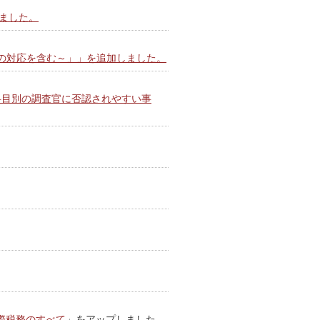
ました。
計の対応を含む～」」を追加しました。
科目別の調査官に否認されやすい事
。
際税務のすべて
」をアップしました。