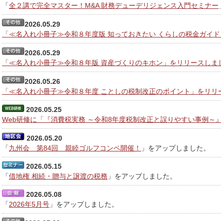
「
全２講で完全マスター！M&A 財務デューデリジェンス入門セミナー
2026.05.29
「≪名入れ小冊子≫令和８年度版 知っておきたい くらしの税金ガイ
2026.05.29
「≪名入れ小冊子≫令和８年版 資産づくりのキホン」をリリースしま
2026.05.26
「≪名入れ小冊子≫令和８年度 ことしの税制改正のポイント」をリリ
2026.05.25
Web研修に「『消費税実務 ～令和8年度税制改正と誤りやすい事例～
2026.05.20
「
九州会 第84回 親睦ゴルフコンペ開催！
」をアップしました。
2026.05.15
「
借地権 相続・贈与と譲渡の税務
」をアップしました。
2026.05.08
「
2026年5月号
」をアップしました。