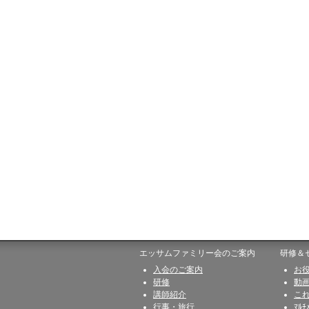
エッサムファミリー会のご案内
研修＆
入会のご案内
お
研修
動
講師紹介
こ
行事・旅行
ﾏﾙﾁ