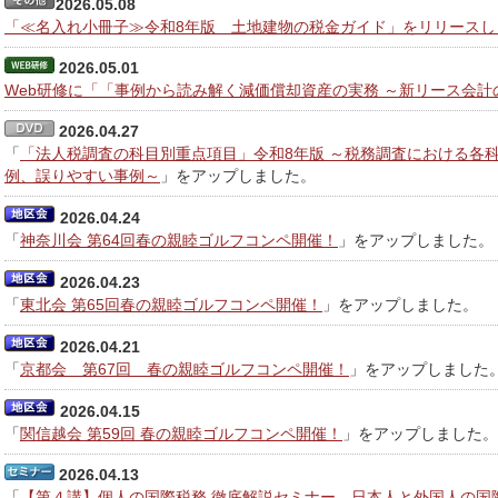
2026.05.08
「≪名入れ小冊子≫令和8年版 土地建物の税金ガイド」をリリースし
2026.05.01
Web研修に「「事例から読み解く減価償却資産の実務 ～新リース会
2026.04.27
「
「法人税調査の科目別重点項目」令和8年版 ～税務調査における各
例、誤りやすい事例～
」をアップしました。
2026.04.24
「
神奈川会 第64回春の親睦ゴルフコンペ開催！
」をアップしました。
2026.04.23
「
東北会 第65回春の親睦ゴルフコンペ開催！
」をアップしました。
2026.04.21
「
京都会 第67回 春の親睦ゴルフコンペ開催！
」をアップしました
2026.04.15
「
関信越会 第59回 春の親睦ゴルフコンペ開催！
」をアップしました。
2026.04.13
「
【第４講】個人の国際税務 徹底解説セミナー 日本人と外国人の国