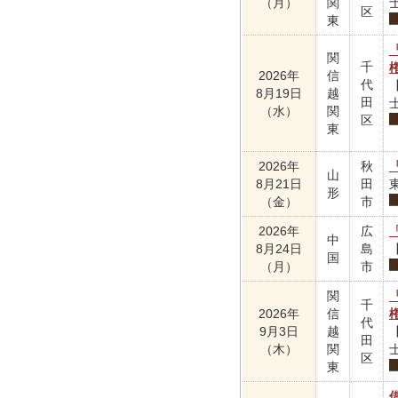
（月）
関
区
東
関
千
2026年
信
代
8月19日
越
田
（水）
関
区
東
2026年
秋
山
8月21日
田
形
（金）
市
2026年
広
中
8月24日
島
国
（月）
市
関
千
2026年
信
代
9月3日
越
田
（木）
関
区
東