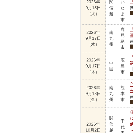
2026年
関
い
9月15日
信
た
（火）
越
ま
市
鹿
2026年
南
児
9月17日
九
島
（木）
州
市
2026年
広
中
9月17日
島
国
（木）
市
2026年
南
熊
9月18日
九
本
（金）
州
市
関
千
2026年
信
代
10月2日
越