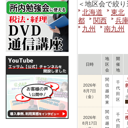
＜地区会で絞り
北海道
東北
都
関西
兵
九州
南九州
地
開
日時
区
催
会
地
関
千
2026年
信
代
8月7日
越
田
（金）
関
区
東
関
千
2026年
信
代
8月17日
越
田