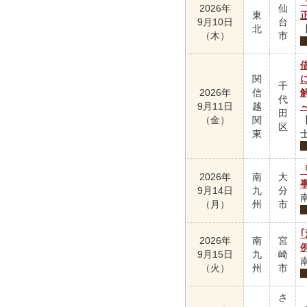
2026年
仙
東
9月10日
台
北
（木）
市
関
千
2026年
信
代
9月11日
越
田
（金）
関
区
東
2026年
南
大
9月14日
九
分
（月）
州
市
2026年
南
宮
9月15日
九
崎
（火）
州
市
さ