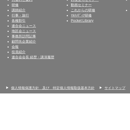
研修
動画セミナー
講師紹介
これからの研修
行事・旅行
ﾏﾙﾁﾒﾃﾞｨｱ研修
各種割引
Pocket Library
連合会ニュース
地区会ニュース
事務所訪問記事
顧問先企業紹介
会報
役員紹介
連合会会長 経歴・講演履歴
個人情報保護方針 及び 特定個人情報取扱基本方針
サイトマップ