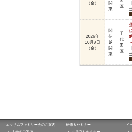
田
（金）
関
区
東
関
千
2026年
信
代
10月9日
越
田
（金）
関
区
東
エッサムファミリー会のご案内
研修＆セミナー
イ
入会のご案内
お役立ちセミナー