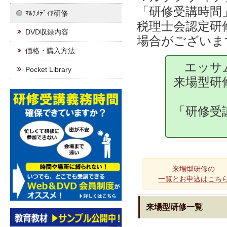
「研修受講時間
ﾏﾙﾁﾒﾃﾞｨｱ研修
税理士会認定研
DVD収録内容
場合がございま
価格・購入方法
エッサ
Pocket Library
来場型研
「研修受
来場型研修の
一覧とお申込はこち
来場型研修一覧