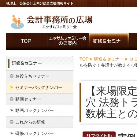
税理士、公認会計士向け総合支援情報サイト
TOP
研修＆セミナー
セ
ルを防ぐ！弁護士が教える少
お役立ちセミナー
セミナーバックナンバー
【来場限
穴 法務ト
動画セミナー
数株主と
動画バックナンバー
これからの研修
研修バックナンバー