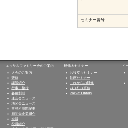
セミナー番号
エッサムファミリー会のご案内
研修＆セミナー
イ
入会のご案内
お役立ちセミナー
研修
動画セミナー
講師紹介
これからの研修
行事・旅行
ﾏﾙﾁﾒﾃﾞｨｱ研修
各種割引
Pocket Library
連合会ニュース
地区会ニュース
事務所訪問記事
顧問先企業紹介
会報
役員紹介