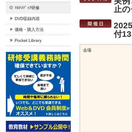
実例
止の
ﾏﾙﾁﾒﾃﾞｨｱ研修
DVD収録内容
202
価格・購入方法
付13
Pocket Library
会場