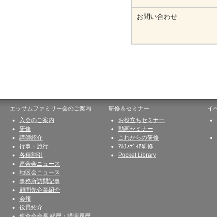
お問い合わせ
エッサムファミリー会のご案内
研修＆セミナー
イ
入会のご案内
お役立ちセミナー
研修
動画セミナー
講師紹介
これからの研修
行事・旅行
ﾏﾙﾁﾒﾃﾞｨｱ研修
各種割引
Pocket Library
連合会ニュース
地区会ニュース
事務所訪問記事
顧問先企業紹介
会報
役員紹介
連合会会長 経歴・講演履歴