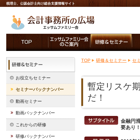
税理士、公認会計士向け総合支援情報サイト
TOP
研修＆セミナー
セ
お役立ちセミナー
暫定リスケ
セミナーバックナンバー
だ！
動画セミナー
動画バックナンバー
金融円滑
これからの研修
要あり
研修バックナンバー