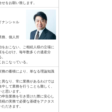
合せをお願い致します。
イナンシャル
業務、個人所
動をおこない、ご相続人様の立場に
案を心がけ、毎年数多くの遺産分
る。
くおこなっている。
実務の蓄積により、単なる理論知識
。
と異なり、常に業務があるわけでは
集中して業務を行うことも難しく、
いと思います。
の申告業務を引き受けた際に安心し
続税の実務で必要な基礎をアクタス
いただきます。