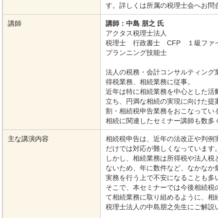
す。詳しくは所属の税理士会へお問
講師
講師：中島 朋之 氏
アクタス税理士法人
税理士 行政書士 CFP １級ファ
プランニング技能士
法人の税務・会計コンサルティング
得税業務、相続業務に従事。
近年は特に相続業務を中心とした活
立ち、円満な相続の実現に向けた提
割・相続税申告業務をおこなってい
相続に関連したセミナー講師も数多
主な講演内容
相続税申告は、近年の法改正や判例
だけでは対応が難しくなっています
しかし、相続業務は所得税や法人税
ないため、年に数件など、なかなか
実務を行う上で不安になることも多
そこで、本セミナーでは今後相続税
て相続業務に取り組めるように、相
税理士法人の中島朋之先生にご解説