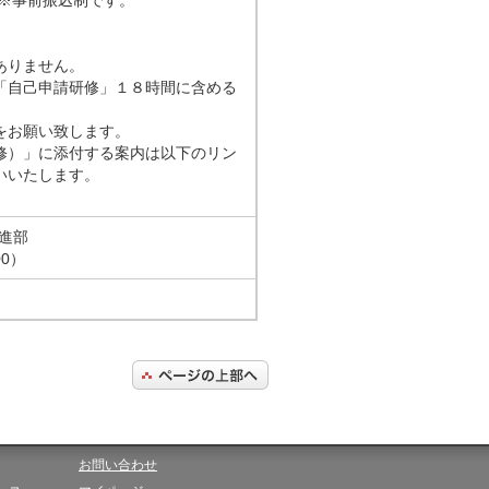
。※事前振込制です。
ありません。
「自己申請研修」１８時間に含める
をお願い致します。
修）」に添付する案内は以下のリン
いいたします。
推進部
00）
お問い合わせ