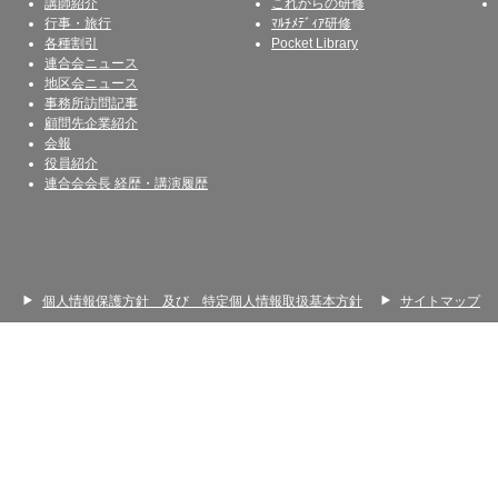
講師紹介
これからの研修
行事・旅行
ﾏﾙﾁﾒﾃﾞｨｱ研修
各種割引
Pocket Library
連合会ニュース
地区会ニュース
事務所訪問記事
顧問先企業紹介
会報
役員紹介
連合会会長 経歴・講演履歴
個人情報保護方針 及び 特定個人情報取扱基本方針
サイトマップ