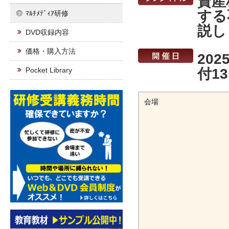
資産
する
ﾏﾙﾁﾒﾃﾞｨｱ研修
説し
DVD収録内容
価格・購入方法
202
Pocket Library
付13
会場