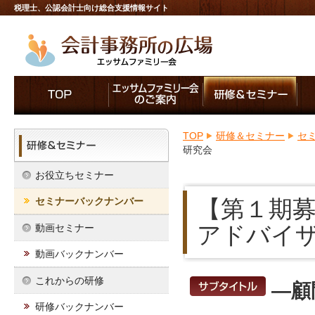
税理士、公認会計士向け総合支援情報サイト
TOP
研修＆セミナー
セ
研究会
お役立ちセミナー
セミナーバックナンバー
【第１期募
アドバイ
動画セミナー
動画バックナンバー
これからの研修
―顧
研修バックナンバー