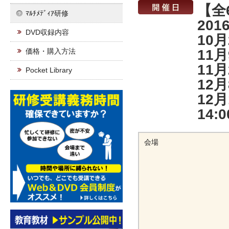
【全
ﾏﾙﾁﾒﾃﾞｨｱ研修
20
DVD収録内容
10
価格・購入方法
11
11
Pocket Library
12
12
14:
会場