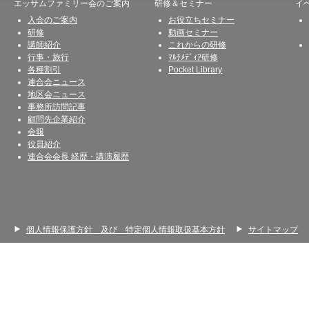
エッサムファミリー会のご案内
研修＆セミナー
イ
入会のご案内
お役立ちセミナー
研修
動画セミナー
講師紹介
これからの研修
行事・旅行
ﾏﾙﾁﾒﾃﾞｨｱ研修
各種割引
Pocket Library
連合会ニュース
地区会ニュース
事務所訪問記事
顧問先企業紹介
会報
役員紹介
連合会会長 経歴・講演履歴
個人情報保護方針 及び 特定個人情報取扱基本方針
サイトマップ