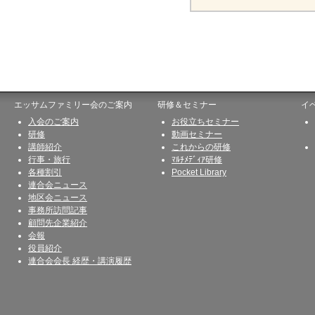
エッサムファミリー会のご案内
研修＆セミナー
イ
入会のご案内
お役立ちセミナー
研修
動画セミナー
講師紹介
これからの研修
行事・旅行
ﾏﾙﾁﾒﾃﾞｨｱ研修
各種割引
Pocket Library
連合会ニュース
地区会ニュース
事務所訪問記事
顧問先企業紹介
会報
役員紹介
連合会会長 経歴・講演履歴