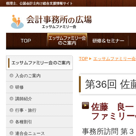
税理士、公認会計士向け総合支援情報サイト
TOP
エッサムファミリー会
入会のご案内
第36回 
研修
講師紹介
佐藤 良一
行事・旅行
ファミリー
各種割引
事務所訪問 第
連合会ニュース