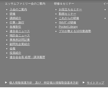
エッサムファミリー会のご案内
研修＆セミナー
イ
入会のご案内
お役立ちセミナー
研修
動画セミナー
講師紹介
これからの研修
行事・旅行
ﾏﾙﾁﾒﾃﾞｨｱ研修
各種割引
Pocket Library
連合会ニュース
プロが教える10分動画塾
地区会ニュース
事務所訪問記事
顧問先企業紹介
会報
役員紹介
連合会会長 経歴・講演履歴
個人情報保護方針 及び 特定個人情報取扱基本方針
サイトマップ