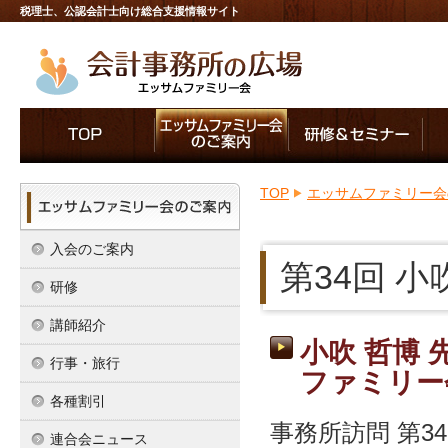
税理士、公認会計士向け総合支援情報サイト
TOP
エッサムファミリー会
入会のご案内
第34回 
研修
講師紹介
小吹 哲博
行事・旅行
ファミリー
各種割引
事務所訪問 第
連合会ニュース