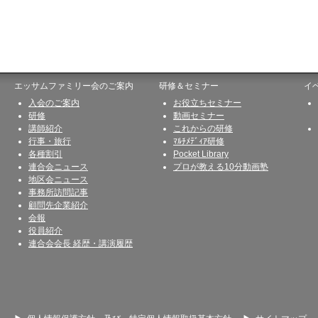
エッサムファミリー会のご案内
研修＆セミナー
イ
入会のご案内
お役立ちセミナー
研修
動画セミナー
講師紹介
これからの研修
行事・旅行
ﾏﾙﾁﾒﾃﾞｨｱ研修
各種割引
Pocket Library
連合会ニュース
プロが教える10分動画塾
地区会ニュース
事務所訪問記事
顧問先企業紹介
会報
役員紹介
連合会会長 経歴・講演履歴