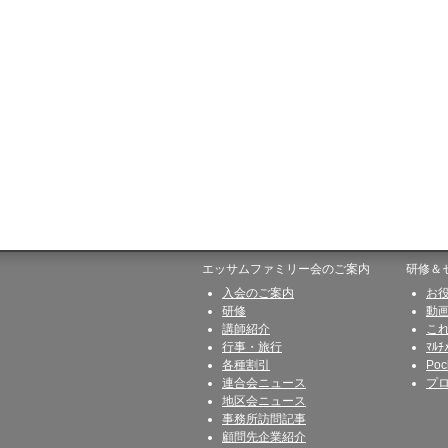
エッサムファミリー会のご案内
研修＆
入会のご案内
お
研修
動
講師紹介
こ
行事・旅行
ﾏﾙﾁ
各種割引
Poc
連合会ニュース
プ
地区会ニュース
事務所訪問記事
顧問先企業紹介