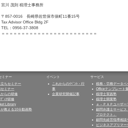
宮川 茂則 税理士事務所
〒857-0016 長崎県佐世保市俵町11番15号
Tax Advisor Office Bldg 2F
TEL：0956-37-3808
＝＝＝＝＝＝＝＝＝＝＝＝＝＝＝＝＝＝＝＝＝＝＝＝
セミナー
イベント
サービス
役立ちセミナー
これからのｲﾍﾞﾝﾄ・行
税務・労務データベ
画セミナー
事
Officeテンプレート
れからの研修
企業研究開催記事
税理士実践塾
ﾒﾃﾞｨｱ研修
税理士開業塾
ket Library
ｅ－ＰＡＰユーザー
ロが教える10分動画塾
顧問弁護士サービス
プロテクト」
顧問先経営指導相談
ビジネスアプリマー