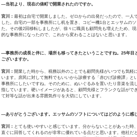
―当初より、現在の俵町で開業されたのですか。
宮川
：
最初は自宅で開業しました。ゼロからの出発だったので、一人
した。自宅の一部を事務所にし机を置き、コピー機1台とエッサムのソ
た。その後2回移転しましたが、徐々に職員も顧問先も増えたため、
的な事務所になったので、これから変わることはないと思います。
—事務所の成長と伴に、場所も移ってきたということですね。25年目
ございますか。
宮川：
開業した時から、税務以外のことでも顧問先様がいつでも気軽
います。庶民に対して無料でもいいから診療する「赤ひげ診療譚」と
事務所にしたいですね。そのために、ぬいぐるみを置いたり音楽を流
指しています。硬いイメージがあると、顧問先様とフランクな話がで
て対等な話が出来る雰囲気作りを大切にしています。
—ありがとうございます。エッサムのソフトについてはどのように感
宮川：
とても使いやすいと感じています。分からないことがあった時
直ぐに回答してくれるのが非常に優れている点だと思います。他社だ