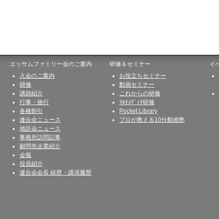
エッサムファミリー会のご案内
研修＆セミナー
イ
入会のご案内
お役立ちセミナー
研修
動画セミナー
講師紹介
これからの研修
行事・旅行
ﾏﾙﾁﾒﾃﾞｨｱ研修
各種割引
Pocket Library
連合会ニュース
プロが教える10分動画塾
地区会ニュース
事務所訪問記事
顧問先企業紹介
会報
役員紹介
連合会会長 経歴・講演履歴