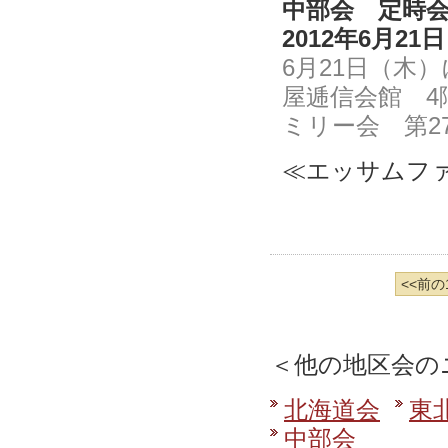
中部会 定時
2012年6月21日
6月21日（木
屋逓信会館 4
ミリー会 第2
≪エッサムファ
<<前の
＜他の地区会の
北海道会
東
中部会