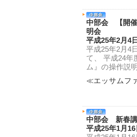
中部会 【開
明会
平成25年2月4日
平成25年2月
て、 平成24
ム』の操作説明
≪エッサムファ
中部会 新春
平成25年1月1