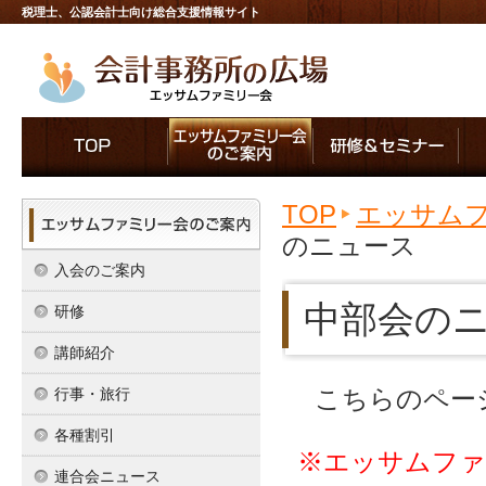
税理士、公認会計士向け総合支援情報サイト
TOP
エッサム
のニュース
入会のご案内
中部会の
研修
講師紹介
こちらのペー
行事・旅行
各種割引
※エッサムファ
連合会ニュース