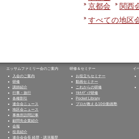
京都会
関西
すべての地区
エッサムファミリー会のご案内
研修＆セミナー
イ
入会のご案内
お役立ちセミナー
研修
動画セミナー
講師紹介
これからの研修
行事・旅行
ﾏﾙﾁﾒﾃﾞｨｱ研修
各種割引
Pocket Library
連合会ニュース
プロが教える10分動画塾
地区会ニュース
事務所訪問記事
顧問先企業紹介
会報
役員紹介
連合会会長 経歴・講演履歴