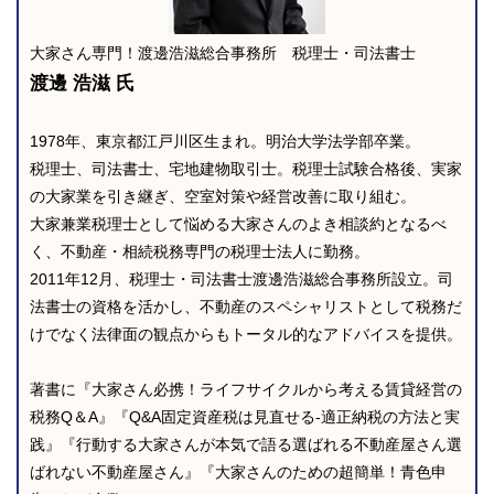
大家さん専門！渡邊浩滋総合事務所 税理士・司法書士
渡邊 浩滋 氏
1978年、東京都江戸川区生まれ。明治大学法学部卒業。
税理士、司法書士、宅地建物取引士。税理士試験合格後、実家
の大家業を引き継ぎ、空室対策や経営改善に取り組む。
大家兼業税理士として悩める大家さんのよき相談約となるべ
く、不動産・相続税務専門の税理士法人に勤務。
2011年12月、税理士・司法書士渡邊浩滋総合事務所設立。司
法書士の資格を活かし、不動産のスペシャリストとして税務だ
けでなく法律面の観点からもトータル的なアドバイスを提供。
著書に『大家さん必携！ライフサイクルから考える賃貸経営の
税務Q＆A』『Q&A固定資産税は見直せる-適正納税の方法と実
践』『行動する大家さんが本気で語る選ばれる不動産屋さん選
ばれない不動産屋さん』『大家さんのための超簡単！青色申