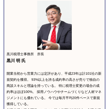
黒川税理士事務所 所長
黒川 明 氏
開業当初から営業力には定評があり、平成23年は計101社の新
規契約を獲得。 93%以上を誇る成約率の高さが売りで独自の
商談スキルと理論を持っている。 特に税理士変更の場合の成
約率はほぼ100%。 採用ノウハウやチームづくりなど人材マネ
ジメントにも優れている。 今では毎月平均20件ペースで新規
獲得している。