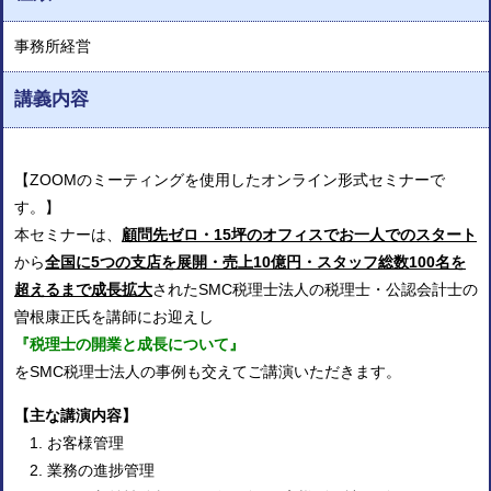
事務所経営
講義内容
【ZOOMのミーティングを使用したオンライン形式セミナーで
す。】
本セミナーは、
顧問先ゼロ・15坪のオフィスでお一人でのスタート
から
全国に5つの支店を展開・売上10億円・スタッフ総数100名を
超えるまで成長拡大
された
SMC
税理士法人の
税理士・公認会計士の
曽根康正氏を講師にお迎えし
『税理士の開業と成長について』
をSMC税理士法人の事例も交えてご講演いただきます。
【主な講演内容】
お客様管理
業務の進捗管理