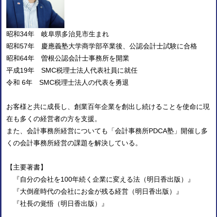
昭和34年 岐阜県多治見市生まれ
昭和57年 慶應義塾大学商学部卒業後、公認会計士試験に合格
昭和64年 曽根公認会計士事務所を開業
平成19年 SMC税理士法人代表社員に就任
令和 6年 SMC税理士法人の代表を勇退
お客様と共に成長し、創業百年企業を創出し続けることを使命に現
在も多くの経営者の方を支援。
また、会計事務所経営についても「会計事務所PDCA塾」開催し多
くの会計事務所経営の課題を解決している。
【主要著書】
『自分の会社を100年続く企業に変える法（明日香出版）』
『大倒産時代の会社にお金が残る経営（明日香出版）』
『社長の覚悟（明日香出版）』