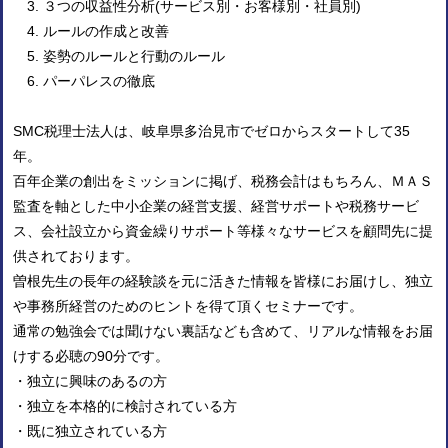
３つの収益性分析
(
サービス別・お客様別・社員別
)
ルールの作成と改善
姿勢のルールと行動のルール
パーパレスの徹底
SMC
税理士法人は、
岐阜県多治見市でゼロからスタートして35
年。
百年企業の創出をミッションに掲げ、税務会計はもちろん、ＭＡＳ
監査を軸とした中小企業の経営支援、経営サポートや税務サービ
ス、会社設立から資金繰りサポート等
様々なサービスを顧問先に提
供されております。
曽根先生の長年の経験談を元に活きた情報を皆様にお届けし、独立
や事務所経営のためのヒントを得て頂くセミナーです。
通常の勉強会では聞けない裏話なども含めて、リアルな情報をお届
けする必聴の90分です。
・独立に興味のあるの方
・独立を本格的に検討されている方
・既に独立されている方