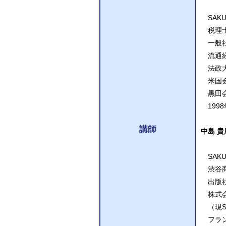
SAKUR
税理士
一般社
流通経
法政大
米国会
黒田会
199
講師
中島 貴
SAKU
渋谷商
出版社
株式会
（現SAK
フラン