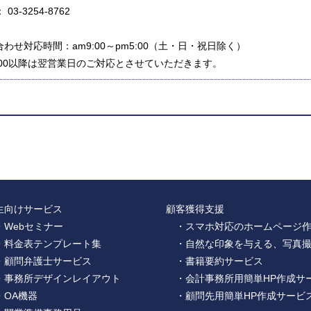
 03-3254-8762
わせ対応時間：am9:00～pm5:00（土・日・祝日除く）
5:00以降は翌営業日のご対応とさせていただきます。
生向けサービス
顧客獲得支援
・Webセミナー
・スマホ対応のホームページ
・料金表テンプレート集
・自然な印象を与える、写真
・顧問弁護士サービス
・書籍要約サービス
・事務所デザインレイアウト
・会計事務所用簡単HP作成サ
・OA機器
・顧問先用簡単HP作成サービ