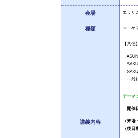
エッサ
会場
マーケ
種類
【共催
ASU
SAK
SAK
一般社
テーマ
開催
（来場・
講義内容
（後日動