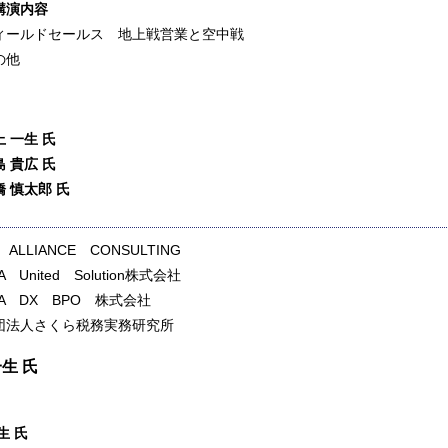
演内容
ルドセールス 地上戦営業と空中戦
他
一生 氏
貴広 氏
慎太郎 氏
 ALLIANCE CONSULTING
A United Solution株式会社
RA DX BPO 株式会社
団法人さくら税務実務研究所
一生 氏
生 氏