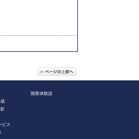
開業体験談
作成
撮影
ービス
ス