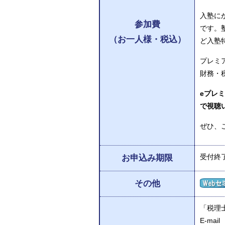
入塾に
参加費
です。
（お一人様・税込）
ど入塾
プレミ
財務・
eプレ
で視聴
ぜひ、
受付終
お申込み期限
その他
「税理
E-mail