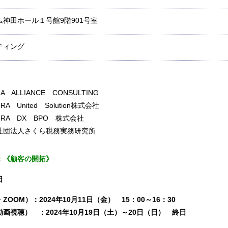
ム神田ホール１号館9階901号室
ティング
】
NA
ALLIANCE
CONSULTING
URA
United
Solution
株式会社
URA
DX
BPO
株式会社
団法人さくら税務実務研究所
：《顧客の開拓》
日
ZOOM）：2024年10月11日（金） 15：00～16：30
画視聴） ：2024年10月19日（土）～20日（日） 終日