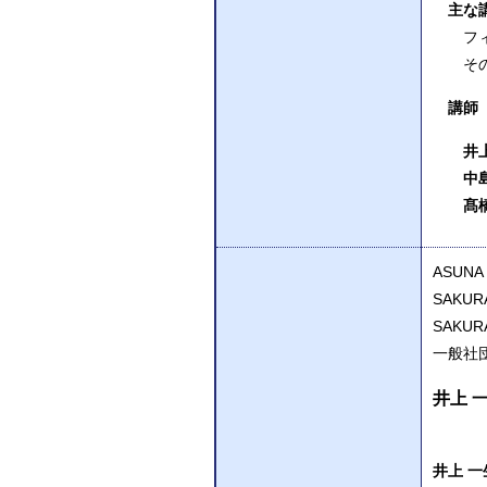
主な講
フィー
その
講師
井上 
中島 
髙橋 
ASUNA
SAKUR
SAKU
一般社
井上 
井上 一