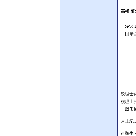
髙橋 慎
SAKU
国産自
税理士
税理士開
一般価格
※上記
※塾生