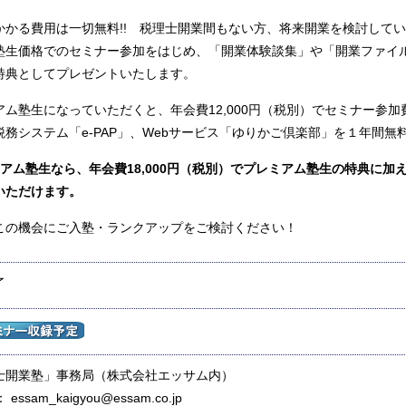
かかる費用は一切無料!! 税理士開業間もない方、将来開業を検討して
塾生価格でのセミナー参加をはじめ、「開業体験談集」や「開業ファイ
特典としてプレゼントいたします。
アム塾生になっていただくと、年会費12,000円（税別）で
セミナー参加
税務システム「e-PAP」、Webサービス「ゆりかご倶楽部」
を１年間無
ミアム塾生なら、年会費18,000円（税別）でプレミアム塾生の特典に加
いただけます。
この機会にご入塾・ランクアップをご検討ください！
了
士開業塾」事務局（株式会社エッサム内）
 ： essam_kaigyou@essam.co.jp