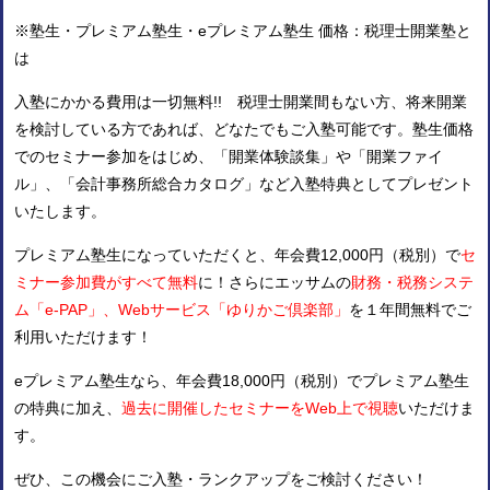
※塾生・プレミアム塾生・eプレミアム塾生 価格：税理士開業塾と
は
入塾にかかる費用は一切無料!! 税理士開業間もない方、将来開業
を検討している方であれば、どなたでもご入塾可能です。塾生価格
でのセミナー参加をはじめ、「開業体験談集」や「開業ファイ
ル」、「会計事務所総合カタログ」など入塾特典としてプレゼント
いたします。
プレミアム塾生になっていただくと、年会費12,000円（税別）で
セ
ミナー参加費がすべて無料
に！さらにエッサムの
財務・税務システ
ム「e-PAP」、Webサービス「ゆりかご倶楽部」
を１年間無料でご
利用いただけます！
eプレミアム塾生なら、年会費18,000円（税別）でプレミアム塾生
の特典に加え、
過去に開催したセミナーをWeb上で視聴
いただけま
す。
ぜひ、この機会にご入塾・ランクアップをご検討ください！