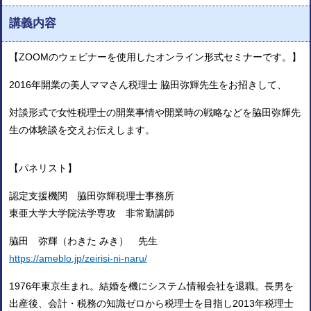
講義内容
【ZOOMのウェビナーを使用したオンライン形式セミナーです。】
2016年開業の美人ママさん税理士 脇田弥輝先生をお招きして、
対談形式で女性税理士の開業事情や開業時の戦略などを脇田弥輝先
生の体験談を交えお伝えします。
【パネリスト】
認定支援機関 脇田弥輝税理士事務所
東亜大学大学院法学専攻 非常勤講師
脇田 弥輝（わきた みき） 先生
https://ameblo.jp/zeirisi-ni-naru/
1976年東京生まれ。結婚を機にシステム情報会社を退職。長男を
出産後、会計・税務の知識ゼロから税理士を目指し2013年税理士