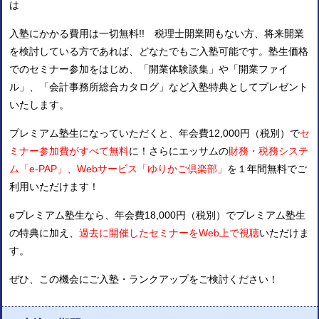
は
入塾にかかる費用は一切無料!! 税理士開業間もない方、将来開業
を検討している方であれば、どなたでもご入塾可能です。塾生価格
でのセミナー参加をはじめ、「開業体験談集」や「開業ファイ
ル」、「会計事務所総合カタログ」など入塾特典としてプレゼント
いたします。
プレミアム塾生になっていただくと、年会費12,000円（税別）で
セ
ミナー参加費がすべて無料
に！さらにエッサムの
財務・税務システ
ム「e-PAP」、Webサービス「ゆりかご倶楽部」
を１年間無料でご
利用いただけます！
eプレミアム塾生なら、年会費18,000円（税別）でプレミアム塾生
の特典に加え、
過去に開催したセミナーをWeb上で視聴
いただけま
す。
ぜひ、この機会にご入塾・ランクアップをご検討ください！