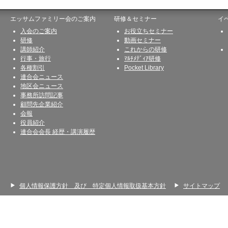
エッサムファミリー会のご案内
研修＆セミナー
イ
入会のご案内
お役立ちセミナー
研修
動画セミナー
講師紹介
これからの研修
行事・旅行
ﾏﾙﾁﾒﾃﾞｨｱ研修
各種割引
Pocket Library
連合会ニュース
地区会ニュース
事務所訪問記事
顧問先企業紹介
会報
役員紹介
連合会会長 経歴・講演履歴
個人情報保護方針 及び 特定個人情報取扱基本方針
サイトマップ