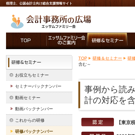
税理士、公認会計士向け総合支援情報サイト
TOP
研修＆セミナー
研
含む～
お役立ちセミナー
セミナーバックナンバー
事例から読
動画セミナー
計の対応を
動画バックナンバー
これからの研修
【東京税
研修バックナンバー