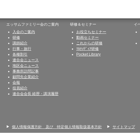
エッサムファミリー会のご案内
研修＆セミナー
イ
入会のご案内
お役立ちセミナー
研修
動画セミナー
講師紹介
これからの研修
行事・旅行
ﾏﾙﾁﾒﾃﾞｨｱ研修
各種割引
Pocket Library
連合会ニュース
地区会ニュース
事務所訪問記事
顧問先企業紹介
会報
役員紹介
連合会会長 経歴・講演履歴
個人情報保護方針 及び 特定個人情報取扱基本方針
サイトマップ