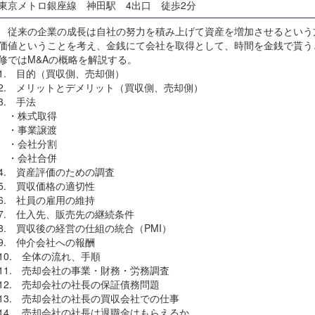
東京メトロ銀座線 神田駅 4出口 徒歩2分
従来の企業の成長は自社の努力を積み上げて資産を増加させるという
価値ということを考え、金銭にて会社を取得として、時間を金銭で貰う
修ではM&Aの概略を解説する。
1. 目的（買収側、売却側）
2. メリットとデメリット（買収側、売却側）
3. 手法
・株式取得
・事業譲渡
・会社分割
・会社合併
4. 資産評価のための調査
5. 買収価格の適切性
6. 社員の雇用の維持
7. 仕入先、販売先の継続条件
8. 買収後の経営の仕組の統合（PMI）
9. 仲介会社への報酬
10. 全体の流れ、手順
11. 売却会社の事業・財務・労務調査
12. 売却会社の社長の保証債務問題
13. 売却会社の社長の買収会社での仕事
14. 売却会社の社長は退職金はもらえるか。