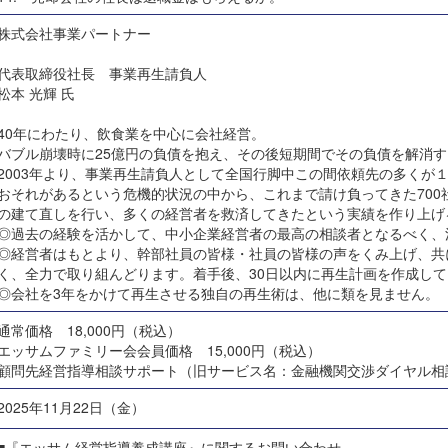
株式会社事業パートナー
代表取締役社長 事業再生請負人
松本 光輝 氏
40年にわたり、飲食業を中心に会社経営。
バブル崩壊時に25億円の負債を抱え、その後短期間でその負債を解消す
2003年より、事業再生請負人として全国行脚中この間依頼先の多くが
おそれがあるという危機的状況の中から、これまで請け負ってきた700
の建て直しを行い、多くの経営者を救済してきたという実績を作り上げ
◎過去の経験を活かして、中小企業経営者の最高の相談者となるべく、
◎経営者はもとより、幹部社員の皆様・社員の皆様の声をくみ上げ、共
く、全力で取り組んどります。着手後、30日以内に再生計画を作成し
◎会社を3年をかけて再生させる独自の再生術は、他に類を見ません。
通常価格 18,000円（税込）
エッサムファミリー会会員価格 15,000円（税込）
顧問先経営指導相談サポート（旧サービス名：金融機関交渉ダイヤル相
2025年11月22日（金）
■『エッサム経営指導養成講座』に関するお問い合わせ